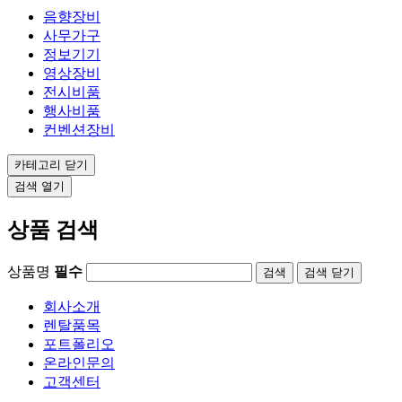
음향장비
사무가구
정보기기
영상장비
전시비품
행사비품
컨벤션장비
카테고리
닫기
검색
열기
상품 검색
상품명
필수
검색
닫기
회사소개
렌탈품목
포트폴리오
온라인문의
고객센터